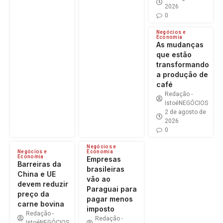
2026
0
Negócios e
Economia
As mudanças
que estão
transformando
a produção de
café
Redação -
IstoéNEGÓCIOS
2 de agosto de
2026
0
Negócios e
Negócios e
Economia
Economia
Empresas
Barreiras da
brasileiras
China e UE
vão ao
devem reduzir
Paraguai para
preço da
pagar menos
carne bovina
imposto
Redação -
Redação -
IstoéNEGÓCIOS