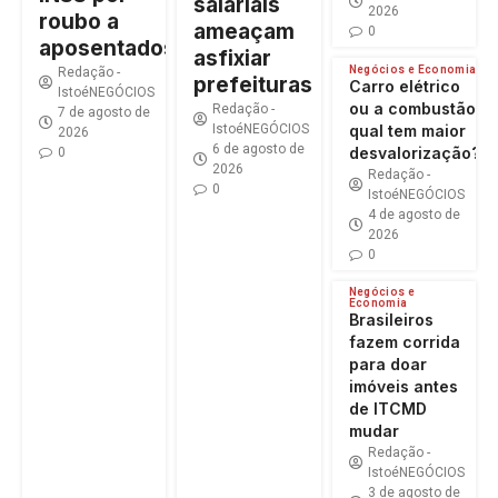
salariais
2026
roubo a
ameaçam
0
aposentados
asfixiar
Negócios e Economia
Redação -
prefeituras
Carro elétrico
IstoéNEGÓCIOS
ou a combustão:
Redação -
7 de agosto de
IstoéNEGÓCIOS
qual tem maior
2026
6 de agosto de
desvalorização?
0
2026
Redação -
0
IstoéNEGÓCIOS
4 de agosto de
2026
0
Negócios e
Economia
Brasileiros
fazem corrida
para doar
imóveis antes
de ITCMD
mudar
Redação -
IstoéNEGÓCIOS
3 de agosto de