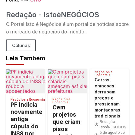
Redação - IstoéNEGÓCIOS
O Portal Isto é Negócios é um portal de notícias sobre
o mercado de negócios do mundo.
Colunas
Leia Também
Negócios e
Economia
Carros
chineses
derrubam
preços e
Negócios e
Negócios e Economia
Economia
PF indicia
pressionam
Cem
montadoras
novamente
projetos
tradicionais
antiga
que criam
Redação -
cúpula do
IstoéNEGÓCIOS
pisos
INSS por
5 de agosto de