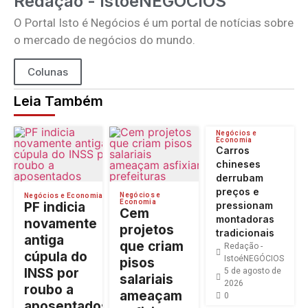
Redação - IstoéNEGÓCIOS
O Portal Isto é Negócios é um portal de notícias sobre
o mercado de negócios do mundo.
Colunas
Leia Também
Negócios e
Economia
Carros
chineses
derrubam
preços e
Negócios e
Negócios e Economia
Economia
PF indicia
pressionam
Cem
montadoras
novamente
projetos
tradicionais
antiga
que criam
Redação -
cúpula do
IstoéNEGÓCIOS
pisos
INSS por
5 de agosto de
salariais
2026
roubo a
ameaçam
0
aposentados