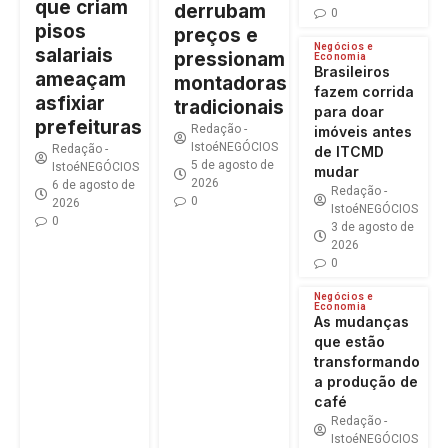
que criam
derrubam
0
pisos
preços e
Negócios e
salariais
pressionam
Economia
Brasileiros
ameaçam
montadoras
fazem corrida
asfixiar
tradicionais
para doar
prefeituras
Redação -
imóveis antes
IstoéNEGÓCIOS
Redação -
de ITCMD
5 de agosto de
IstoéNEGÓCIOS
mudar
2026
6 de agosto de
Redação -
0
2026
IstoéNEGÓCIOS
0
3 de agosto de
2026
0
Negócios e
Economia
As mudanças
que estão
transformando
a produção de
café
Redação -
IstoéNEGÓCIOS