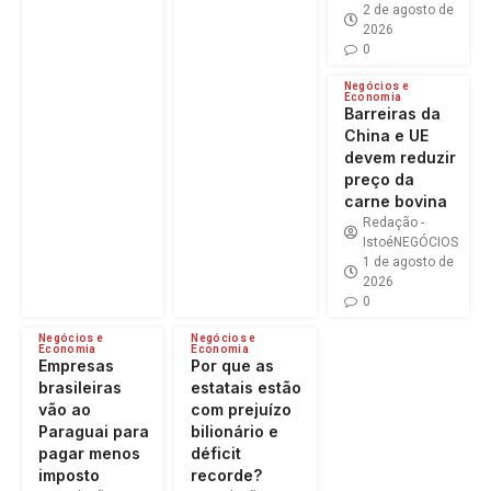
2 de agosto de
2026
0
Negócios e
Economia
Barreiras da
China e UE
devem reduzir
preço da
carne bovina
Redação -
IstoéNEGÓCIOS
1 de agosto de
2026
0
Negócios e
Negócios e
Economia
Economia
Empresas
Por que as
brasileiras
estatais estão
vão ao
com prejuízo
Paraguai para
bilionário e
pagar menos
déficit
imposto
recorde?