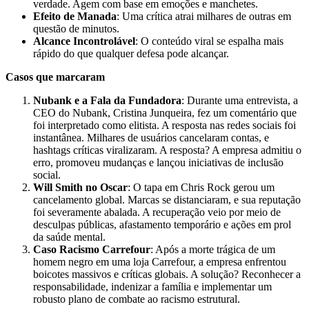
verdade. Agem com base em emoções e manchetes.
Efeito de Manada
: Uma crítica atrai milhares de outras em
questão de minutos.
Alcance Incontrolável
: O conteúdo viral se espalha mais
rápido do que qualquer defesa pode alcançar.
Casos que marcaram
Nubank e a Fala da Fundadora
: Durante uma entrevista, a
CEO do Nubank, Cristina Junqueira, fez um comentário que
foi interpretado como elitista. A resposta nas redes sociais foi
instantânea. Milhares de usuários cancelaram contas, e
hashtags críticas viralizaram. A resposta? A empresa admitiu o
erro, promoveu mudanças e lançou iniciativas de inclusão
social.
Will Smith no Oscar
: O tapa em Chris Rock gerou um
cancelamento global. Marcas se distanciaram, e sua reputação
foi severamente abalada. A recuperação veio por meio de
desculpas públicas, afastamento temporário e ações em prol
da saúde mental.
Caso Racismo Carrefour
: Após a morte trágica de um
homem negro em uma loja Carrefour, a empresa enfrentou
boicotes massivos e críticas globais. A solução? Reconhecer a
responsabilidade, indenizar a família e implementar um
robusto plano de combate ao racismo estrutural.