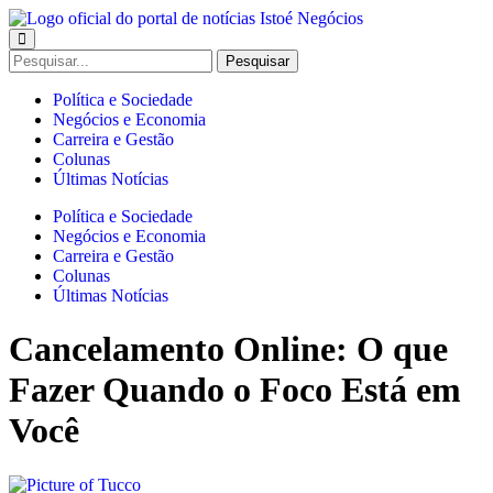
Ir
para
Enter
o
Search
Pesquisar
Keyword
conteúdo
for:
Search
Política e Sociedade
Negócios e Economia
Carreira e Gestão
Colunas
Últimas Notícias
Política e Sociedade
Negócios e Economia
Carreira e Gestão
Colunas
Últimas Notícias
Cancelamento Online: O que
Fazer Quando o Foco Está em
Você