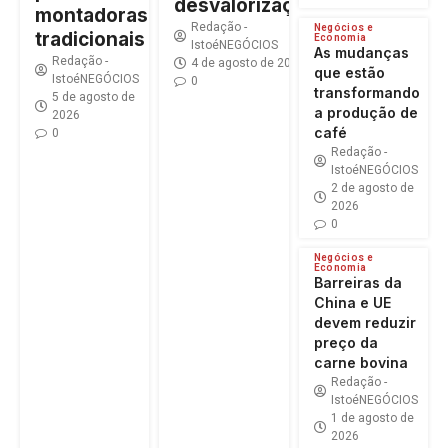
desvalorização?
montadoras
Redação -
Negócios e
tradicionais
Economia
IstoéNEGÓCIOS
As mudanças
Redação -
4 de agosto de 2026
que estão
IstoéNEGÓCIOS
0
transformando
5 de agosto de
a produção de
2026
café
0
Redação -
IstoéNEGÓCIOS
2 de agosto de
2026
0
Negócios e
Economia
Barreiras da
China e UE
devem reduzir
preço da
carne bovina
Redação -
IstoéNEGÓCIOS
1 de agosto de
2026