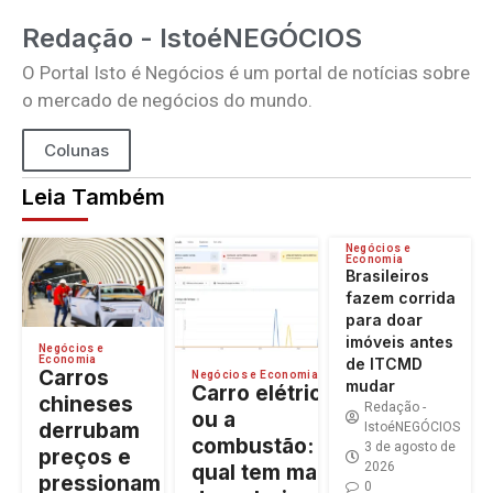
Redação - IstoéNEGÓCIOS
O Portal Isto é Negócios é um portal de notícias sobre
o mercado de negócios do mundo.
Colunas
Leia Também
Negócios e
Economia
Brasileiros
fazem corrida
para doar
imóveis antes
Negócios e
Economia
de ITCMD
Carros
Negócios e Economia
mudar
Carro elétrico
chineses
Redação -
ou a
derrubam
IstoéNEGÓCIOS
combustão:
3 de agosto de
preços e
2026
qual tem maior
pressionam
0