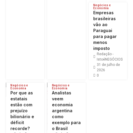
Negócios e
Economia
Empresas
brasileiras
vão ao
Paraguai
para pagar
menos
imposto
Redação -
IstoéNEGÓCIOS
31 de julho de
2026
0
Negócios e
Negócios e
Economia
Economia
Por que as
Analistas
estatais
veem
estão com
economia
prejuízo
argentina
bilionário e
como
déficit
exemplo para
recorde?
o Brasil