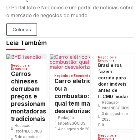
O Portal Isto é Negócios é um portal de notícias sobre
o mercado de negócios do mundo.
Colunas
Leia Também
Negócios e
Economia
Brasileiros
Negócios e
Economia
fazem
Carros
Negócios e Economia
corrida para
Carro elétrico
chineses
doar imóveis
ou a
derrubam
antes de
combustão:
preços e
ITCMD mudar
qual tem maior
pressionam
Redação -
IstoéNEGÓCIOS
desvalorização?
montadoras
3 de agosto de
tradicionais
Redação -
2026
IstoéNEGÓCIOS
0
Redação -
4 de agosto de 2026
0
IstoéNEGÓCIOS
Negócios e
5 de agosto de
Economia