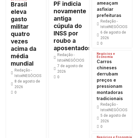
PF indicia
ameaçam
Brasil
asfixiar
novamente
eleva
prefeituras
antiga
gasto
Redação -
cúpula do
militar
IstoéNEGÓCIOS
INSS por
6 de agosto de
quatro
2026
roubo a
vezes
0
aposentados
acima da
Negócios e
média
Redação -
Economia
IstoéNEGÓCIOS
Carros
mundial
7 de agosto de
chineses
Redação -
2026
derrubam
IstoéNEGÓCIOS
0
preços e
8 de agosto de
pressionam
2026
montadoras
0
tradicionais
Redação -
IstoéNEGÓCIOS
5 de agosto de
2026
0
Negócios e Economia