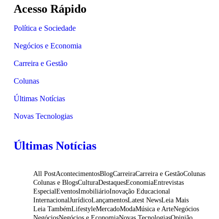
Acesso Rápido
Política e Sociedade
Negócios e Economia
Carreira e Gestão
Colunas
Últimas Notícias
Novas Tecnologias
Últimas Notícias
All Post
Acontecimentos
Blog
Carreira
Carreira e Gestão
Colunas
Colunas e Blogs
Cultura
Destaques
Economia
Entrevistas
Especial
Eventos
Imobiliário
Inovação Educacional
Internacional
Jurídico
Lançamentos
Latest News
Leia Mais
Leia Também
Lifestyle
Mercado
Moda
Música e Arte
Negócios
Negócios
Negócios e Economia
Novas Tecnologias
Opinião