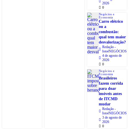
2026
0
Negócios e
Economia
Carro elétrico
ou a
combustão:
qual tem maior
desvalorização?
Redação -
IstoéNEGÓCIOS
4 de agosto de
2026
0
Negócios e
Economia
Brasileiros
fazem corrida
para doar
imóveis antes
de ITCMD
mudar
Redação -
IstoéNEGÓCIOS
3 de agosto de
2026
0