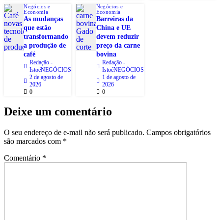
Negócios e
Negócios e
Economia
Economia
As mudanças
Barreiras da
que estão
China e UE
transformando
devem reduzir
a produção de
preço da carne
café
bovina
Redação -
Redação -
IstoéNEGÓCIOS
IstoéNEGÓCIOS
2 de agosto de
1 de agosto de
2026
2026
0
0
Deixe um comentário
O seu endereço de e-mail não será publicado.
Campos obrigatórios
são marcados com
*
Comentário
*