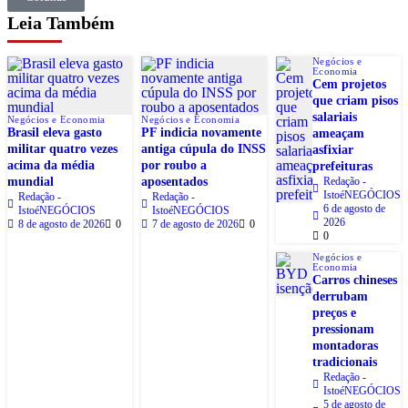
Leia Também
Negócios e
Economia
Cem projetos
que criam pisos
salariais
Negócios e Economia
Negócios e Economia
Brasil eleva gasto
PF indicia novamente
ameaçam
militar quatro vezes
antiga cúpula do INSS
asfixiar
acima da média
por roubo a
prefeituras
mundial
aposentados
Redação -
IstoéNEGÓCIOS
Redação -
Redação -
6 de agosto de
IstoéNEGÓCIOS
IstoéNEGÓCIOS
2026
8 de agosto de 2026
0
7 de agosto de 2026
0
0
Negócios e
Economia
Carros chineses
derrubam
preços e
pressionam
montadoras
tradicionais
Redação -
IstoéNEGÓCIOS
5 de agosto de