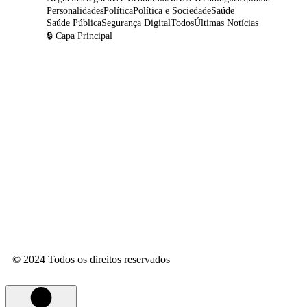
Personalidades
Política
Política e Sociedade
Saúde
Saúde Pública
Segurança Digital
Todos
Últimas Notícias
🔒 Capa Principal
Tradição gaúcha marca noite especial de
Dia dos Pais no Dall’Onder Grande Hotel,
em Bento Gonçalves
8 de agosto de 2026
Mais do que anunciar imóveis: por que o
conhecimento regional faz diferença na
hora de comprar ou vender
8 de agosto de 2026
© 2024
Todos os direitos reservados