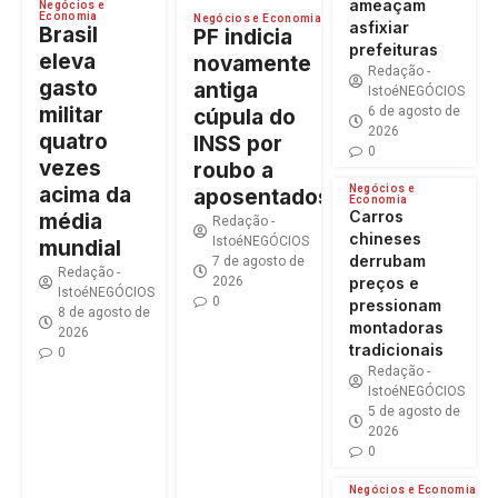
ameaçam
Negócios e
Economia
Negócios e Economia
asfixiar
Brasil
PF indicia
prefeituras
eleva
novamente
Redação -
gasto
antiga
IstoéNEGÓCIOS
militar
6 de agosto de
cúpula do
2026
quatro
INSS por
0
vezes
roubo a
Negócios e
acima da
aposentados
Economia
Carros
média
Redação -
chineses
IstoéNEGÓCIOS
mundial
derrubam
7 de agosto de
Redação -
preços e
2026
IstoéNEGÓCIOS
0
pressionam
8 de agosto de
montadoras
2026
tradicionais
0
Redação -
IstoéNEGÓCIOS
5 de agosto de
2026
0
Negócios e Economia