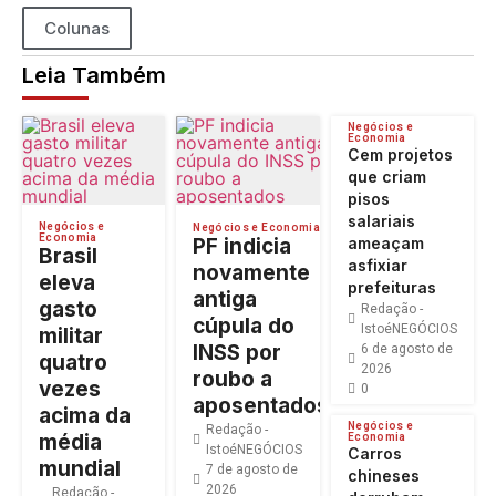
Colunas
Leia Também
Negócios e
Economia
Cem projetos
que criam
pisos
salariais
Negócios e
Negócios e Economia
Economia
PF indicia
ameaçam
Brasil
asfixiar
novamente
eleva
prefeituras
antiga
gasto
Redação -
cúpula do
IstoéNEGÓCIOS
militar
INSS por
6 de agosto de
quatro
2026
roubo a
vezes
0
aposentados
acima da
Negócios e
Redação -
média
Economia
IstoéNEGÓCIOS
Carros
mundial
7 de agosto de
chineses
2026
Redação -