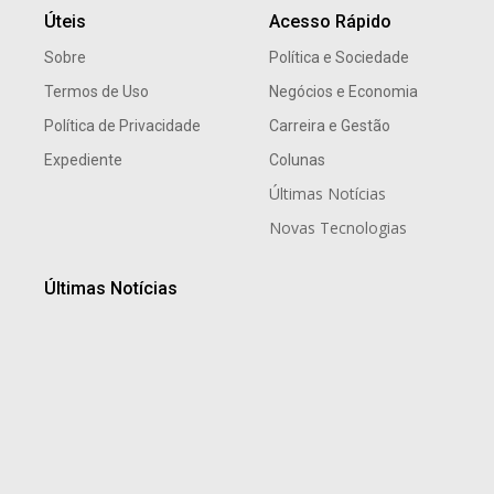
Úteis
Acesso Rápido
Sobre
Política e Sociedade
Termos de Uso
Negócios e Economia
Política de Privacidade
Carreira e Gestão
Expediente
Colunas
Últimas Notícias
Novas Tecnologias
Últimas Notícias
Tradição gaúcha marca noite especial de Dia dos Pais
no Dall’Onder Grande Hotel, em Bento Gonçalves
8 de agosto de 2026