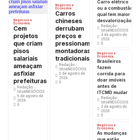
Carro elétrico
Negócios e
ou a combustão:
Economia
Carros
qual tem maior
chineses
desvalorização?
Negócios e
Economia
Redação -
Cem
derrubam
IstoéNEGÓCIOS
projetos
preços e
4 de agosto de
2026
que criam
pressionam
0
pisos
montadoras
Negócios e
Economia
salariais
tradicionais
Brasileiros
ameaçam
Redação -
fazem
IstoéNEGÓCIOS
asfixiar
corrida para
5 de agosto de
2026
doar imóveis
prefeituras
0
antes de
Redação -
IstoéNEGÓCIOS
ITCMD mudar
6 de agosto de
Redação -
2026
IstoéNEGÓCIOS
0
3 de agosto de
2026
0
Negócios e
Economia
As mudanças
que estão