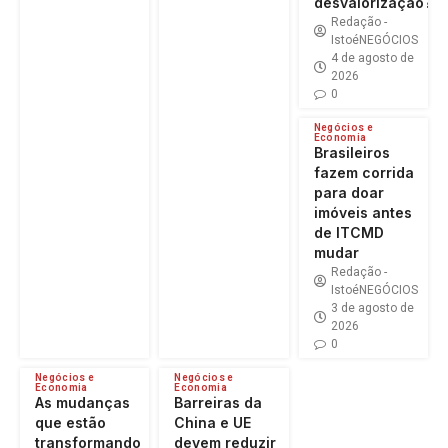
desvalorização?
Redação -
IstoéNEGÓCIOS
4 de agosto de
2026
0
Negócios e
Economia
Brasileiros
fazem corrida
para doar
imóveis antes
de ITCMD
mudar
Redação -
IstoéNEGÓCIOS
3 de agosto de
2026
0
Negócios e
Negócios e
Economia
Economia
As mudanças
Barreiras da
que estão
China e UE
transformando
devem reduzir