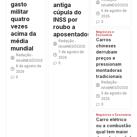
gasto
antiga
IstoéNEGÓCIOS
militar
6 de agosto de
cúpula do
2026
quatro
INSS por
0
vezes
roubo a
Negócios e
acima da
aposentados
Economia
Carros
média
Redação -
chineses
IstoéNEGÓCIOS
mundial
derrubam
7 de agosto de
Redação -
preços e
2026
IstoéNEGÓCIOS
0
pressionam
8 de agosto de
montadoras
2026
tradicionais
0
Redação -
IstoéNEGÓCIOS
5 de agosto de
2026
0
Negócios e Economia
Carro elétrico
ou a combustão:
qual tem maior