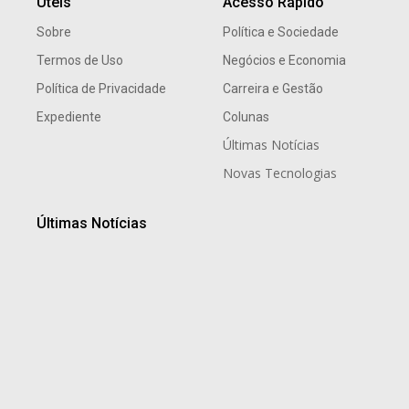
Úteis
Acesso Rápido
Sobre
Política e Sociedade
Termos de Uso
Negócios e Economia
Política de Privacidade
Carreira e Gestão
Expediente
Colunas
Últimas Notícias
Novas Tecnologias
Últimas Notícias
Tradição gaúcha marca noite especial de Dia dos Pais
no Dall’Onder Grande Hotel, em Bento Gonçalves
8 de agosto de 2026