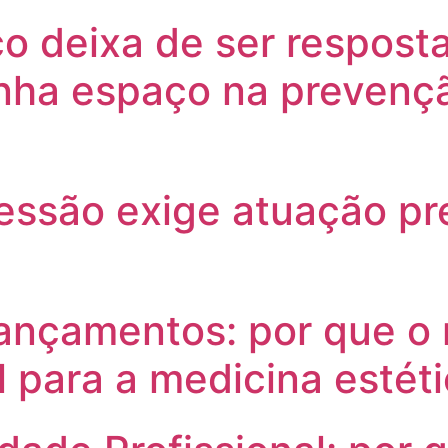
o deixa de ser respost
anha espaço na prevenç
ressão exige atuação p
 lançamentos: por que o
l para a medicina estét