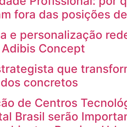
idade Profissional: por
m fora das posições de
ia e personalização re
a Adibis Concept
trategista que transfo
ados concretos
ação de Centros Tecnoló
al Brasil serão Importa