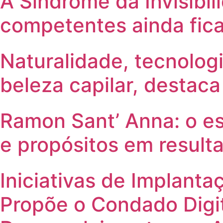
A Síndrome da Invisibil
competentes ainda fica
Naturalidade, tecnolog
beleza capilar, destac
Ramon Sant’ Anna: o es
e propósitos em result
Iniciativas de Implant
Propõe o Condado Digit