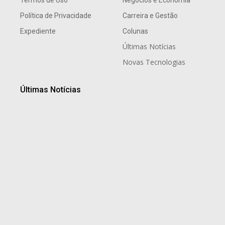
Termos de Uso
Negócios e Economia
Política de Privacidade
Carreira e Gestão
Expediente
Colunas
Últimas Notícias
Novas Tecnologias
Últimas Notícias
Nova regulamentação exige revisão dos leilões de
veículos removidos no Brasil
6 de agosto de 2026