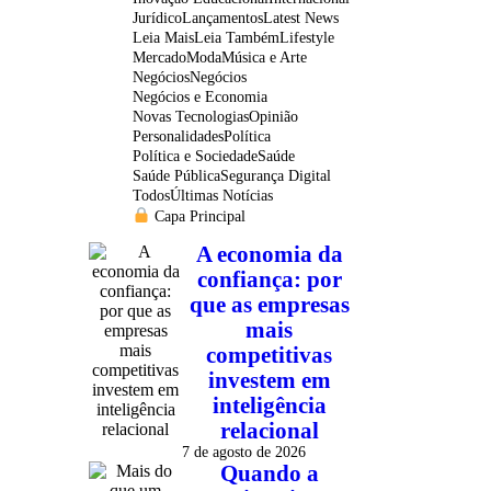
Jurídico
Lançamentos
Latest News
Leia Mais
Leia Também
Lifestyle
Mercado
Moda
Música e Arte
Negócios
Negócios
Negócios e Economia
Novas Tecnologias
Opinião
Personalidades
Política
Política e Sociedade
Saúde
Saúde Pública
Segurança Digital
Todos
Últimas Notícias
Capa Principal
A economia da
confiança: por
que as empresas
mais
competitivas
investem em
inteligência
relacional
7 de agosto de 2026
Quando a