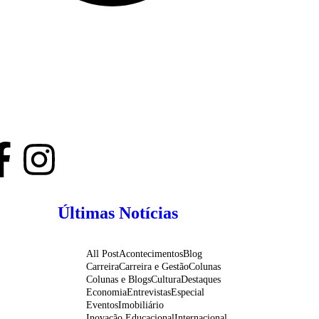
Últimas Notícias
All Post
Acontecimentos
Blog
Carreira
Carreira e Gestão
Colunas
Colunas e Blogs
Cultura
Destaques
Economia
Entrevistas
Especial
Eventos
Imobiliário
Inovação Educacional
Internacional