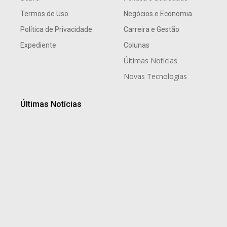
Termos de Uso
Negócios e Economia
Política de Privacidade
Carreira e Gestão
Expediente
Colunas
Últimas Notícias
Novas Tecnologias
Últimas Notícias
Paula Visoná: a especialista que transforma estudos
de futuro em estratégia para empresas, cidades e
sociedade
6 de agosto de 2026