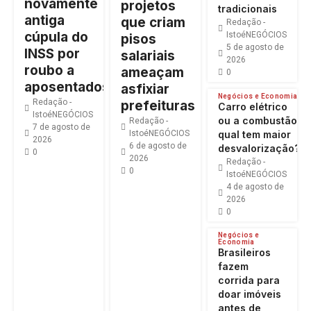
novamente
projetos
tradicionais
antiga
que criam
Redação -
cúpula do
IstoéNEGÓCIOS
pisos
5 de agosto de
INSS por
salariais
2026
roubo a
ameaçam
0
aposentados
asfixiar
Negócios e Economia
Redação -
prefeituras
Carro elétrico
IstoéNEGÓCIOS
ou a combustão:
Redação -
7 de agosto de
IstoéNEGÓCIOS
qual tem maior
2026
6 de agosto de
desvalorização?
0
2026
Redação -
0
IstoéNEGÓCIOS
4 de agosto de
2026
0
Negócios e
Economia
Brasileiros
fazem
corrida para
doar imóveis
antes de