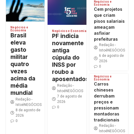
Negócios e
Economia
Cem projetos
que criam
pisos salariais
ameaçam
Negócios e
Economia
Negócios e Economia
asfixiar
Brasil
PF indicia
prefeituras
eleva
novamente
Redação -
gasto
antiga
IstoéNEGÓCIOS
militar
6 de agosto de
cúpula do
2026
quatro
INSS por
0
vezes
roubo a
Negócios e
acima da
aposentados
Economia
Carros
média
Redação -
chineses
IstoéNEGÓCIOS
mundial
derrubam
7 de agosto de
Redação -
preços e
2026
IstoéNEGÓCIOS
0
pressionam
8 de agosto de
montadoras
2026
tradicionais
0
Redação -
IstoéNEGÓCIOS