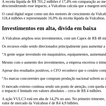
A receita líquida de R$ 701,2 milhões é 17,4% em comparação ao mesm
desconsiderando esse impacto, a Vulcabras calcula que a margem seria
O canal digital segue como um dos motores de crescimento da Vulca
118,4 milhões e representando 16,9% da receita líquida da Vulcabras.
Investimentos em alta, dívida em baixa
A Vulcabras ampliou seus investimentos, com um Capex de R$ 48 mil
Os recursos estão sendo direcionados principalmente para aumentar a
“A gente segue investindo em maquinários, equipamentos, aumentando
Mesmo com o aumento dos investimentos, a empresa encerrou o trimes
Apesar dos resultados positivos, o CFO reconhece que o cenário compe
“As marcas concorrentes que compram produção nacional sofrem as mes
O mercado externo continua sendo um ponto de atenção, com queda de
o impacto é limitado em valores absolutos – cerca de R$ 4 milhões.
A ação VULC3 está em alta de 14,2% no ano. No primeiro trimestre, 
valor de mercado da Vulcabras é de R4 4,9 bilhões.