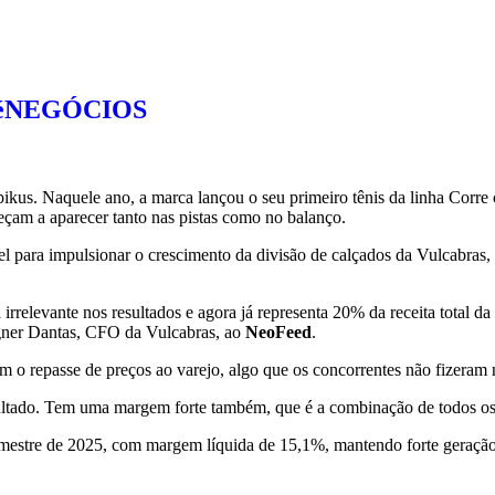
toéNEGÓCIOS
kus. Naquele ano, a marca lançou o seu primeiro tênis da linha Corre c
meçam a aparecer tanto nas pistas como no balanço.
nsável para impulsionar o crescimento da divisão de calçados da Vulc
elevante nos resultados e agora já representa 20% da receita total da 
gner Dantas, CFO da Vulcabras, ao
NeoFeed
.
 o repasse de preços ao varejo, algo que os concorrentes não fizeram 
sultado. Tem uma margem forte também, que é a combinação de todos os
rimestre de 2025, com margem líquida de 15,1%, mantendo forte geraçã