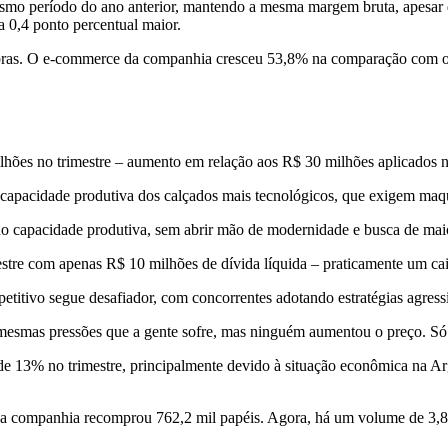
o período do ano anterior, mantendo a mesma margem bruta, apesar dos 
 0,4 ponto percentual maior.
bras. O e-commerce da companhia cresceu 53,8% na comparação com o 
hões no trimestre – aumento em relação aos R$ 30 milhões aplicados
 capacidade produtiva dos calçados mais tecnológicos, que exigem maqu
 capacidade produtiva, sem abrir mão de modernidade e busca de maior
tre com apenas R$ 10 milhões de dívida líquida – praticamente um cai
titivo segue desafiador, com concorrentes adotando estratégias agress
mas pressões que a gente sofre, mas ninguém aumentou o preço. Só as 
 13% no trimestre, principalmente devido à situação econômica na Arg
a companhia recomprou 762,2 mil papéis. Agora, há um volume de 3,87 