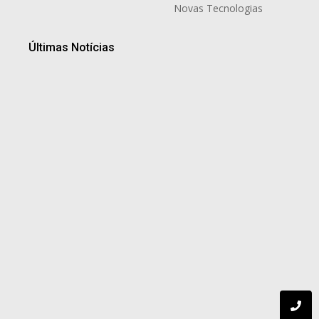
Novas Tecnologias
Últimas Notícias
Tradição gaúcha marca noite especial de Dia dos Pais
no Dall’Onder Grande Hotel, em Bento Gonçalves
8 de agosto de 2026
Mais do que anunciar imóveis: por que o
conhecimento regional faz diferença na hora de
comprar ou vender
8 de agosto de 2026