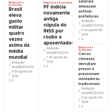
salariais
Negócios e
Negócios e Economia
Economia
PF indicia
ameaçam
Brasil
asfixiar
novamente
eleva
prefeituras
antiga
gasto
Redação -
cúpula do
IstoéNEGÓCIOS
militar
INSS por
6 de agosto de
quatro
2026
roubo a
vezes
0
aposentados
acima da
Negócios e
Redação -
média
Economia
IstoéNEGÓCIOS
Carros
mundial
7 de agosto de
chineses
2026
Redação -
derrubam
0
IstoéNEGÓCIOS
preços e
8 de agosto de
pressionam
2026
montadoras
0
tradicionais
Redação -
IstoéNEGÓCIOS
5 de agosto de
2026
0