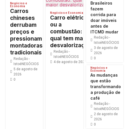
Brasileiros
Negócios e
Economia
fazem
Carros
Negócios e Economia
corrida para
Carro elétrico
chineses
doar imóveis
ou a
derrubam
antes de
combustão:
preços e
ITCMD mudar
qual tem maior
pressionam
Redação -
IstoéNEGÓCIOS
desvalorização?
montadoras
3 de agosto de
tradicionais
Redação -
2026
IstoéNEGÓCIOS
0
Redação -
4 de agosto de 2026
0
IstoéNEGÓCIOS
Negócios e
5 de agosto de
Economia
2026
As mudanças
0
que estão
transformando
a produção de
café
Redação -
IstoéNEGÓCIOS
2 de agosto de
2026
0