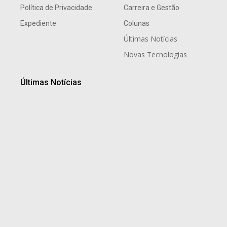
Política de Privacidade
Carreira e Gestão
Expediente
Colunas
Últimas Notícias
Novas Tecnologias
Últimas Notícias
Atendimento psicológico deixa de ser resposta a
apenas situações de crises emocionais e ganha
espaço na prevenção em empresas e…
5 de agosto de 2026