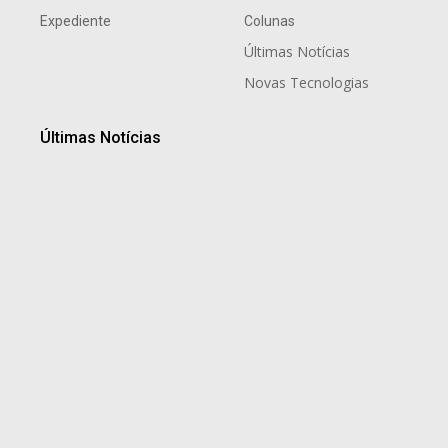
Expediente
Colunas
Últimas Notícias
Novas Tecnologias
Últimas Notícias
Paula Visoná: a especialista que transforma estudos
de futuro em estratégia para empresas, cidades e
sociedade
6 de agosto de 2026