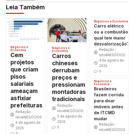
Leia Também
Negócios e Economia
Carro elétrico
ou a combustão:
qual tem maior
desvalorização?
Negócios e
Negócios e
Redação -
Economia
Economia
Cem
Carros
IstoéNEGÓCIOS
4 de agosto de
projetos
chineses
2026
que criam
derrubam
0
pisos
preços e
Negócios e
salariais
pressionam
Economia
Brasileiros
ameaçam
montadoras
fazem corrida
asfixiar
tradicionais
para doar
prefeituras
Redação -
imóveis antes
IstoéNEGÓCIOS
Redação -
de ITCMD
5 de agosto de
IstoéNEGÓCIOS
mudar
2026
6 de agosto de
Redação -
0
2026
IstoéNEGÓCIOS
0