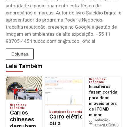
autoridade e posicionamento estratégico de
empresários e marcas. Autor do livro Suicídio Digital e
apresentador do programa Poder e Negócios,
trabalha reputação, presença no Google e gestão de
imagem em ambientes de alta exposição. +55 11
98705 4454 tucco.com.br @tucco_oficial
Colunas
Leia Também
Negócios e
Economia
Brasileiros
fazem corrida
para doar
imóveis antes
Negócios e
Economia
de ITCMD
Carros
Negócios e Economia
mudar
Carro elétrico
chineses
Redação -
ou a
derrubam
IstoéNEGÓCIOS