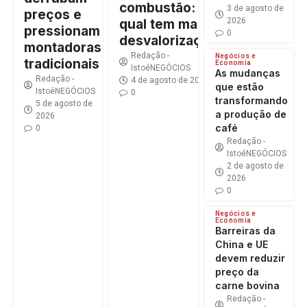
combustão:
3 de agosto de
preços e
2026
qual tem maior
pressionam
0
desvalorização?
montadoras
Redação -
Negócios e
tradicionais
Economia
IstoéNEGÓCIOS
As mudanças
Redação -
4 de agosto de 2026
que estão
IstoéNEGÓCIOS
0
transformando
5 de agosto de
a produção de
2026
café
0
Redação -
IstoéNEGÓCIOS
2 de agosto de
2026
0
Negócios e
Economia
Barreiras da
China e UE
devem reduzir
preço da
carne bovina
Redação -