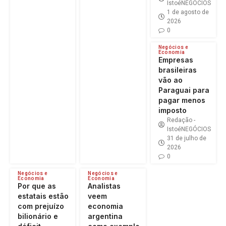
IstoéNEGÓCIOS
1 de agosto de
2026
0
Negócios e
Economia
Empresas
brasileiras
vão ao
Paraguai para
pagar menos
imposto
Redação -
IstoéNEGÓCIOS
31 de julho de
2026
0
Negócios e
Negócios e
Economia
Economia
Por que as
Analistas
estatais estão
veem
com prejuízo
economia
bilionário e
argentina