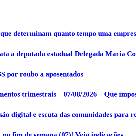
ões que determinam quanto tempo uma empre
data a deputada estadual Delegada Maria Co
SS por roubo a aposentados
entos trimestrais – 07/08/2026 – Que impos
são digital e escuta das comunidades para r
ix no fim de semana (07)! Veja indicações