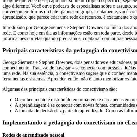
Imagine que você deseja aprender sobre um tópico específico, seja ele
algo diferente. Você ouve podcasts de especialistas sobre o assunto,
conversou em fóruns ou bate -papos em grupo. Lentamente, você cons
aprendizado, que parece criar uma rede de recursos, é exatamente o 
Introduzido por George Siemens e Stephen Downes no início dos ano
rede. E como hoje em dia as informações estão em toda parte, desde bl
informações corretas quando precisamos, colaborar com outras pesso
Principais características da pedagogia do conectivis
George Siemens e Stephen Downes, dois pensadores e educadores, pro
conhecimento. Trata -se de navegar – se conectar com pessoas, idéias 
uma rede. Na sua essência, o conectivismo sugere que o conhecimento
ferramentas e sistemas. Aprender, então, não é tanto memorizar os fat
Algumas das principais características do conectivismo são:
O conhecimento é distribuído em uma rede e não apenas em um 
A aprendizagem é se conectar com novas fontes, comunidades e
A tomada de decisão faz parte do aprendizado. Como as informa
Implementando a pedagogia do conectivismo no eLe
Redes de aprendizado pessoal