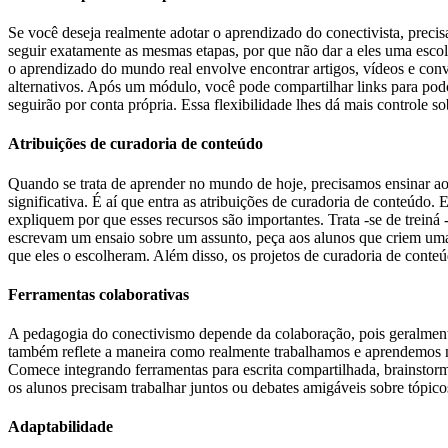
Se você deseja realmente adotar o aprendizado do conectivista, preci
seguir exatamente as mesmas etapas, por que não dar a eles uma escol
o aprendizado do mundo real envolve encontrar artigos, vídeos e conv
alternativos. Após um módulo, você pode compartilhar links para podca
seguirão por conta própria. Essa flexibilidade lhes dá mais controle s
Atribuições de curadoria de conteúdo
Quando se trata de aprender no mundo de hoje, precisamos ensinar aos 
significativa. É aí que entra as atribuições de curadoria de conteúd
expliquem por que esses recursos são importantes. Trata -se de treiná
escrevam um ensaio sobre um assunto, peça aos alunos que criem uma l
que eles o escolheram. Além disso, os projetos de curadoria de conte
Ferramentas colaborativas
A pedagogia do conectivismo depende da colaboração, pois geralmen
também reflete a maneira como realmente trabalhamos e aprendemos na
Comece integrando ferramentas para escrita compartilhada, brainstor
os alunos precisam trabalhar juntos ou debates amigáveis ​​sobre tópic
Adaptabilidade