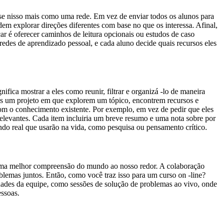
nse nisso mais como uma rede. Em vez de enviar todos os alunos para
m explorar direções diferentes com base no que os interessa. Afinal,
r é oferecer caminhos de leitura opcionais ou estudos de caso
redes de aprendizado pessoal, e cada aluno decide quais recursos eles
fica mostrar a eles como reunir, filtrar e organizá -lo de maneira
eles um projeto em que explorem um tópico, encontrem recursos e
 com o conhecimento existente. Por exemplo, em vez de pedir que eles
relevantes. Cada item incluiria um breve resumo e uma nota sobre por
ndo real que usarão na vida, como pesquisa ou pensamento crítico.
 uma melhor compreensão do mundo ao nosso redor. A colaboração
lemas juntos. Então, como você traz isso para um curso on -line?
dades da equipe, como sessões de solução de problemas ao vivo, onde
essoas.