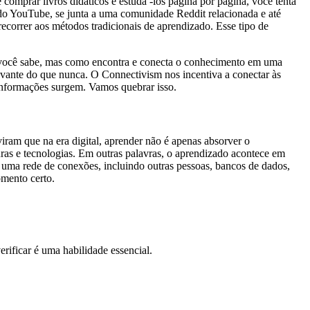
comprar livros didáticos e estudá -los página por página, você tenta
s do YouTube, se junta a uma comunidade Reddit relacionada e até
orrer aos métodos tradicionais de aprendizado. Esse tipo de
 você sabe, mas como encontra e conecta o conhecimento em uma
levante do que nunca. O Connectivism nos incentiva a conectar às
informações surgem. Vamos quebrar isso.
am que na era digital, aprender não é apenas absorver o
uras e tecnologias. Em outras palavras, o aprendizado acontece em
 uma rede de conexões, incluindo outras pessoas, bancos de dados,
omento certo.
ificar é uma habilidade essencial.