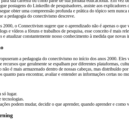
 para sua carreira ou como parte de sua jornada educacional. Em vez de 
 segue postagens do LinkedIn de pesquisadores, assiste aos explicadore
egue obter uma compreensão profunda e prática do tópico sem nunca rec
que a pedagogia do conectivismo descreve.
s 2000, o Connectivism sugere que o aprendizado não é apenas o que
ogs e vídeos a fóruns e trabalhos de pesquisa, esse conceito é mais re
as e atualizar constantemente nosso conhecimento à medida que novas 
mo
puseram a pedagogia do conectivismo no início dos anos 2000. Eles vir
e recursos que geralmente se espalham por diferentes plataformas, cult
 não é mais armazenado dentro de nossas cabeças, mas distribuído por
os quanto para encontrar, avaliar e entender as informações certas no m
só lugar.
 tecnologias.
ções podem mudar, decidir o que aprender, quando aprender e como ver
arning