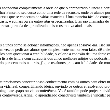
sa abandonar completamente a ideia de que o aprendizado é linear e pe
ha? Pense no seu curso como uma rede de recursos, onde os alunos pode
ersas que se conectam de várias maneiras. Uma maneira fácil de começa
sts, webinars ou até entrevistas especializadas. Elas são chamadas de 
obre sua jornada de aprendizado, e isso os motiva ainda mais.
alunos como selecionar informações, não apenas absorvê -las. Isso signi
o. Em vez de pedir aos alunos que simplesmente memorizem fatos, dê a 
 -los para questionar a credibilidade, o valor e a conexão de uma fonte
ista de leitura com curadoria dos cinco melhores artigos ou podcasts 
údo parecem mais naturais, já que os alunos praticam habilidades do mu
te precisamos conectar nosso conhecimento com os outros para obter
 vida real: compartilhando idéias, ouvindo os outros e resolvendo prob
ming, bate -papo ou videoconferência. Você também pode projetar ativi
os controversos. Afinal, o aprendizado conectivista também é vincular p