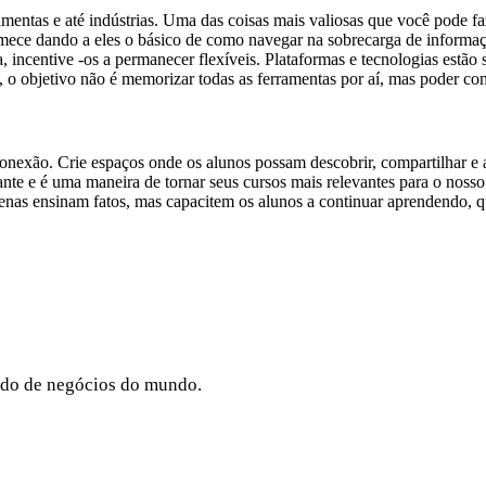
entas e até indústrias. Uma das coisas mais valiosas que você pode fa
ce dando a eles o básico de como navegar na sobrecarga de informaçõ
da, incentive -os a permanecer flexíveis. Plataformas e tecnologias estã
, o objetivo não é memorizar todas as ferramentas por aí, mas poder c
 conexão. Crie espaços onde os alunos possam descobrir, compartilhar 
tante e é uma maneira de tornar seus cursos mais relevantes para o no
penas ensinam fatos, mas capacitem os alunos a continuar aprendendo, q
cado de negócios do mundo.