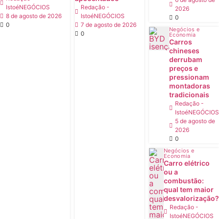
IstoéNEGÓCIOS
Redação -
2026
8 de agosto de 2026
IstoéNEGÓCIOS
0
0
7 de agosto de 2026
Negócios e
0
Economia
Carros
chineses
derrubam
preços e
pressionam
montadoras
tradicionais
Redação -
IstoéNEGÓCIOS
5 de agosto de
2026
0
Negócios e
Economia
Carro elétrico
ou a
combustão:
qual tem maior
desvalorização?
Redação -
IstoéNEGÓCIOS