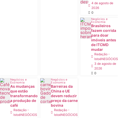
4 de agosto de
2026
0
Negócios e
Economia
Brasileiros
fazem corrida
para doar
imóveis antes
de ITCMD
mudar
Redação -
IstoéNEGÓCIOS
3 de agosto de
2026
0
Negócios e
Negócios e
Economia
Economia
As mudanças
Barreiras da
que estão
China e UE
transformando
devem reduzir
a produção de
preço da carne
café
bovina
Redação -
Redação -
IstoéNEGÓCIOS
IstoéNEGÓCIOS