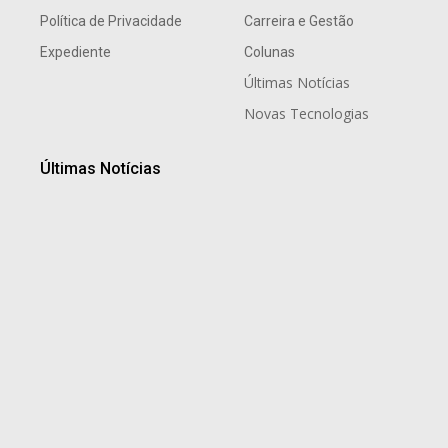
Política de Privacidade
Carreira e Gestão
Expediente
Colunas
Últimas Notícias
Novas Tecnologias
Últimas Notícias
Tradição gaúcha marca noite especial de Dia dos Pais
no Dall’Onder Grande Hotel, em Bento Gonçalves
8 de agosto de 2026