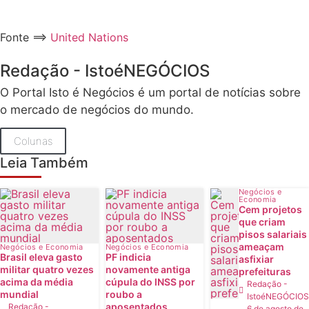
Fonte ==>
United Nations
Redação - IstoéNEGÓCIOS
O Portal Isto é Negócios é um portal de notícias sobre
o mercado de negócios do mundo.
Colunas
Leia Também
Negócios e
Economia
Cem projetos
que criam
pisos salariais
ameaçam
Negócios e Economia
Negócios e Economia
Brasil eleva gasto
PF indicia
asfixiar
militar quatro vezes
novamente antiga
prefeituras
acima da média
cúpula do INSS por
Redação -
mundial
roubo a
IstoéNEGÓCIOS
aposentados
Redação -
6 de agosto de