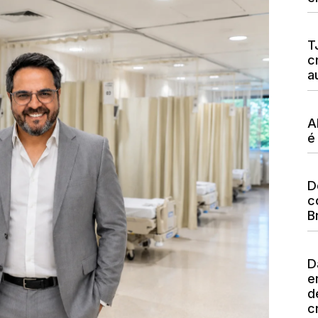
T
c
a
A
é
D
c
B
D
e
d
c