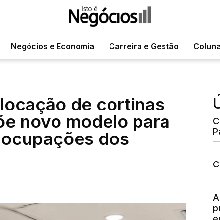
Negócios e Economia
Carreira e Gestão
Colun
 locação de cortinas
Ú
põe novo modelo para
C
P
reocupações dos
C
A
p
e