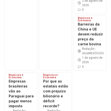
2 de agosto de
2026
0
Negócios e
Economia
Barreiras da
China e UE
devem reduzir
preço da
carne bovina
Redação -
IstoéNEGÓCIOS
1 de agosto de
2026
0
Negócios e
Negócios e
Economia
Economia
Empresas
Por que as
brasileiras
estatais estão
vão ao
com prejuízo
Paraguai para
bilionário e
pagar menos
déficit
imposto
recorde?
Redação -
Redação -