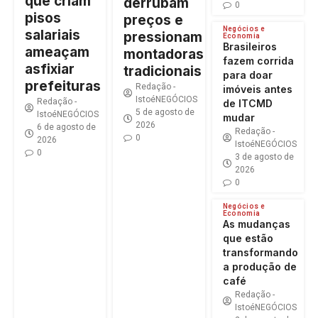
que criam
derrubam
0
pisos
preços e
Negócios e
salariais
pressionam
Economia
Brasileiros
ameaçam
montadoras
fazem corrida
asfixiar
tradicionais
para doar
prefeituras
Redação -
imóveis antes
IstoéNEGÓCIOS
Redação -
de ITCMD
5 de agosto de
IstoéNEGÓCIOS
mudar
2026
6 de agosto de
Redação -
0
2026
IstoéNEGÓCIOS
0
3 de agosto de
2026
0
Negócios e
Economia
As mudanças
que estão
transformando
a produção de
café
Redação -
IstoéNEGÓCIOS