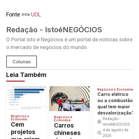
Fonte ==>
UOL
Redação - IstoéNEGÓCIOS
O Portal Isto é Negócios é um portal de notícias sobre
o mercado de negócios do mundo.
Colunas
Leia Também
Negócios e Economia
Carro elétrico
ou a combustão:
qual tem maior
desvalorização?
Negócios e
Negócios e
Redação -
Economia
Economia
Cem
Carros
IstoéNEGÓCIOS
4 de agosto de
projetos
chineses
2026