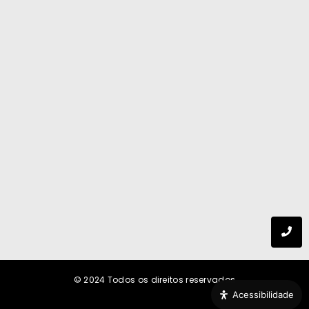
Paula Visoná: a especialista que transforma estudos
de futuro em estratégia para empresas, cidades e
sociedade
6 de agosto de 2026
© 2024
Todos os direitos reservados
Acessibilidade