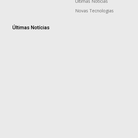
Últimas Notícias
Novas Tecnologias
Últimas Notícias
Atendimento psicológico deixa de ser resposta a
apenas situações de crises emocionais e ganha
espaço na prevenção em empresas e…
5 de agosto de 2026
Porto de Santos sob pressão exige atuação
preventiva de empresas do comércio exterior
5 de agosto de 2026