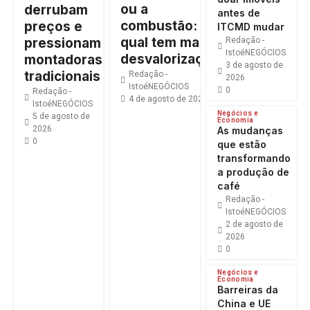
ou a
derrubam
antes de
combustão:
preços e
ITCMD mudar
qual tem maior
pressionam
Redação -
IstoéNEGÓCIOS
desvalorização?
montadoras
3 de agosto de
tradicionais
Redação -
2026
IstoéNEGÓCIOS
0
Redação -
4 de agosto de 2026
0
IstoéNEGÓCIOS
Negócios e
5 de agosto de
Economia
2026
As mudanças
0
que estão
transformando
a produção de
café
Redação -
IstoéNEGÓCIOS
2 de agosto de
2026
0
Negócios e
Economia
Barreiras da
China e UE