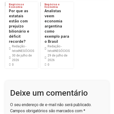
Negócios e
Negócios e
Economia
Economia
Por que as
Analistas
estatais
veem
estão com
economia
prejuízo
argentina
bilionário e
como
déficit
exemplo para
recorde?
o Brasil
Redação -
Redação -
IstoéNEGÓCIOS
IstoéNEGÓCIOS
30 de julho de
29 de julho de
2026
2026
0
0
Deixe um comentário
O seu endereço de e-mail não será publicado.
Campos obrigatórios são marcados com
*