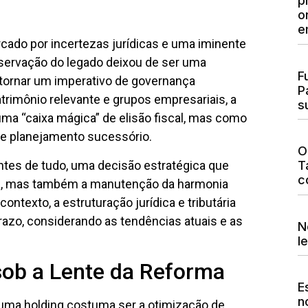
p
o
e
rcado por incertezas jurídicas e uma iminente
reservação do legado deixou de ser uma
F
tornar um imperativo de governança
P
atrimônio relevante e grupos empresariais, a
s
uma “caixa mágica” de elisão fiscal, mas como
 e planejamento sucessório.
O
antes de tudo, uma decisão estratégica que
T
c
al, mas também a manutenção da harmonia
ontexto, a estruturação jurídica e tributária
razo, considerando as tendências atuais e as
N
l
 sob a Lente da Reforma
E
n
 uma holding costuma ser a otimização de