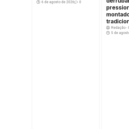
derruba
6 de agosto de 2026
0
pressio
montado
tradicio
Redação -
5 de agost