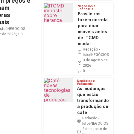
m preços e
nam
Negócios e
Economia
Brasileiros
ras
fazem corrida
nais
para doar
 IstoéNEGÓCIOS
imóveis antes
o de 2026
0
de ITCMD
mudar
Redação -
IstoéNEGÓCIOS
3 de agosto de
2026
0
Negócios e
Economia
As mudanças
que estão
transformando
a produção de
café
Redação -
IstoéNEGÓCIOS
2 de agosto de