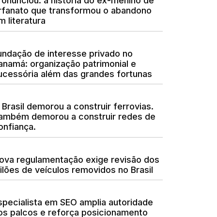
ronunciou: a história do ex-menino de
rfanato que transformou o abandono
m literatura
undação de interesse privado no
anamá: organização patrimonial e
ucessória além das grandes fortunas
 Brasil demorou a construir ferrovias.
ambém demorou a construir redes de
onfiança.
ova regulamentação exige revisão dos
eilões de veículos removidos no Brasil
specialista em SEO amplia autoridade
os palcos e reforça posicionamento