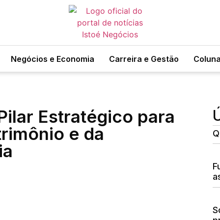
Negócios e Economia
Carreira e Gestão
Colun
Pilar Estratégico para
Ú
rimônio e da
Q
ia
F
a
S