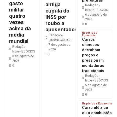
prefeituras
gasto
antiga
Redação -
militar
cúpula do
IstoéNEGÓCIOS
6 de agosto de
quatro
INSS por
2026
vezes
roubo a
0
acima da
aposentados
Negócios e
média
Redação -
Economia
Carros
mundial
IstoéNEGÓCIOS
chineses
7 de agosto de
Redação -
derrubam
2026
IstoéNEGÓCIOS
0
preços e
8 de agosto de
pressionam
2026
montadoras
0
tradicionais
Redação -
IstoéNEGÓCIOS
5 de agosto de
2026
0
Negócios e Economia
Carro elétrico
ou a combustão: