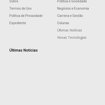
Sobre
Política e Sociedade
Termos de Uso
Negócios e Economia
Política de Privacidade
Carreira e Gestão
Expediente
Colunas
Últimas Notícias
Novas Tecnologias
Últimas Notícias
Celebre o Dia dos Pais no Wyndham São Paulo
Ibirapuera
7 de agosto de 2026
Crescer é uma questão de Networking