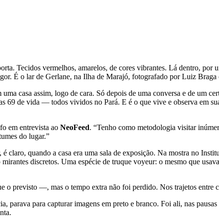
 porta. Tecidos vermelhos, amarelos, de cores vibrantes. Lá dentro, por
rigor. É o lar de Gerlane, na Ilha de Marajó, fotografado por Luiz Braga
em uma casa assim, logo de cara. Só depois de uma conversa e de um c
s 69 de vida — todos vividos no Pará. E é o que vive e observa em sua
afo em entrevista ao
NeoFeed
. “Tenho como metodologia visitar inúmer
tumes do lugar.”
é claro, quando a casa era uma sala de exposição. Na mostra no Institut
o mirantes discretos. Uma espécie de truque voyeur: o mesmo que usava 
 o previsto —, mas o tempo extra não foi perdido. Nos trajetos entre ca
, parava para capturar imagens em preto e branco. Foi ali, nas pausa
nta.