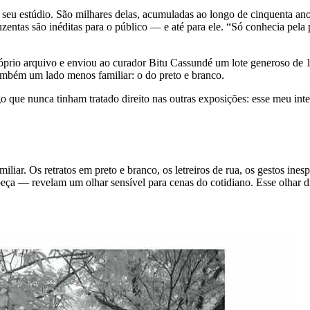
eu estúdio. São milhares delas, acumuladas ao longo de cinquenta ano
uzentas são inéditas para o público — e até para ele. “Só conhecia pela 
prio arquivo e enviou ao curador Bitu Cassundé um lote generoso de 1
também um lado menos familiar: o do preto e branco.
 que nunca tinham tratado direito nas outras exposições: esse meu inter
iliar. Os retratos em preto e branco, os letreiros de rua, os gestos i
ça — revelam um olhar sensível para cenas do cotidiano. Esse olhar di