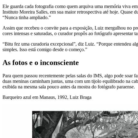
Ele guarda cada fotografia como quem arquiva uma memória viva em s
Instituto Moreira Salles, em sua maior retrospectiva até hoje. Quase d
“Nunca tinha ampliado.”
Assim que recebeu o convite para a exposição, Luiz mergulhou no pró
cores intensas e saturadas, o curador propôs ao fotógrafo apresentar 
“Bitu fez uma curadoria excepcional”, diz Luiz. “Porque entendeu algo
simples. Isso está comigo desde o começo.”
As fotos e o inconsciente
Para quem passou recentemente pelas salas do IMS, algo pode soar fam
duas meninas caminham juntas, uma com um tijolo equilibrado na cabe
exibida na mesma sala pouco antes da mostra do fotógrafo paraense.
Barqueiro azul em Manaus, 1992, Luiz Braga