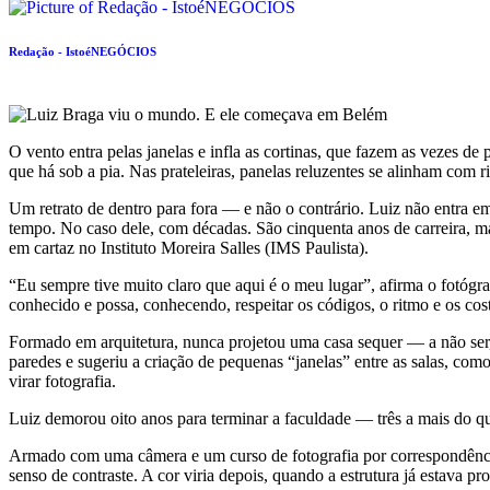
Redação - IstoéNEGÓCIOS
O vento entra pelas janelas e infla as cortinas, que fazem as vezes de
que há sob a pia. Nas prateleiras, panelas reluzentes se alinham com 
Um retrato de dentro para fora — e não o contrário. Luiz não entra 
tempo. No caso dele, com décadas. São cinquenta anos de carreira, ma
em cartaz no Instituto Moreira Salles (IMS Paulista).
“Eu sempre tive muito claro que aqui é o meu lugar”, afirma o fotógr
conhecido e possa, conhecendo, respeitar os códigos, o ritmo e os cos
Formado em arquitetura, nunca projetou uma casa sequer — a não ser, 
paredes e sugeriu a criação de pequenas “janelas” entre as salas, com
virar fotografia.
Luiz demorou oito anos para terminar a faculdade — três a mais do que
Armado com uma câmera e um curso de fotografia por correspondência
senso de contraste. A cor viria depois, quando a estrutura já estava pro