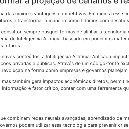
ormar a projeção de cenários e re
das maiores vantagens competitivas. Em meio a esse contex
futuros e transformar a maneira como lidamos com desafios
onsultor, sempre busquei formas de alinhar a tecnologia c
tema de Inteligência Artificial baseado em princípios mate
s futuros.
 novos conteúdos, a Inteligência Artificial Aplicada impac
ituições privadas e públicas. Através de um código-fonte e
 revolução na forma como empresas e governos planejam s
l, mas também gera impactos econômicos diretos, permitind
informação é fator crítico, contar com uma ferramenta que 
ue combinam redes neurais avançadas, aprendizado de máq
vernos podem utilizar essa tecnologia para prevenir crises