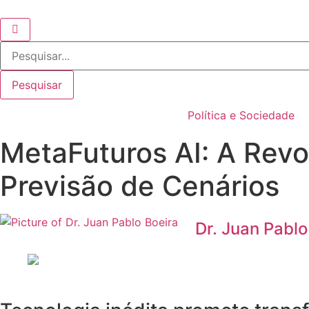
Ir
para
Enter Keyword
o
Search
conteúdo
for:
Search
Pesquisar
Política e Sociedade
MetaFuturos AI: A Revol
Previsão de Cenários
Dr. Juan Pablo