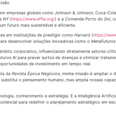
cisão.
em empresas globais como Johnson & Johnson, Coca-Cola, 
ds NY
(
https://www.effie.org/
) e a
Comenda Porto do Sol
, 
m futuro mais sustentável e eficiente.
ções em instituições de prestígio como
Harvard
(
https://www
 para desenvolver soluções inovadoras como o
MetaFuturos
 âmbito corporativo, influenciando diretamente setores crít
turos AI
para prever surtos de doenças e otimizar tratame
r oportunidades de investimento em tempo real.
sta da
Revista Época Negócios
, minha missão é ampliar o 
 não substitui o pensamento humano, mas amplia nossas capac
logia, conhecimento e estratégia. E a Inteligência Artific
otencial para redefinir o planejamento estratégico em esca