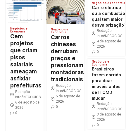
Negócios e Economia
Carro elétrico
ou a combustão:
qual tem maior
desvalorização?
Negócios e
Negócios e
Redação -
Economia
Economia
Cem
Carros
IstoéNEGÓCIOS
4 de agosto de
projetos
chineses
2026
que criam
derrubam
0
pisos
preços e
Negócios e
salariais
pressionam
Economia
Brasileiros
ameaçam
montadoras
fazem corrida
asfixiar
tradicionais
para doar
prefeituras
Redação -
imóveis antes
IstoéNEGÓCIOS
Redação -
de ITCMD
5 de agosto de
IstoéNEGÓCIOS
mudar
2026
6 de agosto de
Redação -
0
2026
IstoéNEGÓCIOS
0
3 de agosto de
2026
0