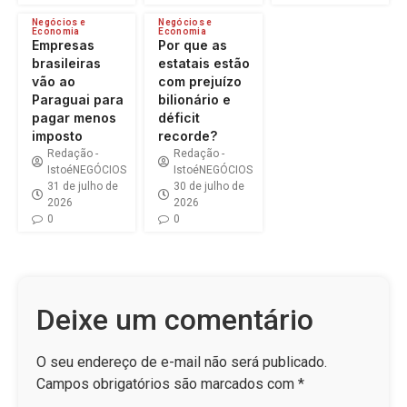
Negócios e
Negócios e
Economia
Economia
Empresas
Por que as
brasileiras
estatais estão
vão ao
com prejuízo
Paraguai para
bilionário e
pagar menos
déficit
imposto
recorde?
Redação -
Redação -
IstoéNEGÓCIOS
IstoéNEGÓCIOS
31 de julho de
30 de julho de
2026
2026
0
0
Deixe um comentário
O seu endereço de e-mail não será publicado.
Campos obrigatórios são marcados com
*