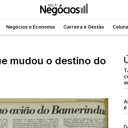
Negócios e Economia
Carreira e Gestão
Colun
ue mudou o destino do
Ú
T
c
a
A
é
D