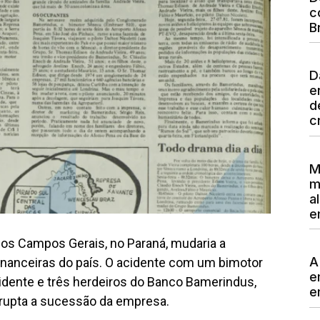
c
B
D
e
d
c
M
m
a
e
dos Campos Gerais, no Paraná, mudaria a
A
financeiras do país. O acidente com um bimotor
e
sidente e três herdeiros do Banco Bamerindus,
e
brupta a sucessão da empresa.