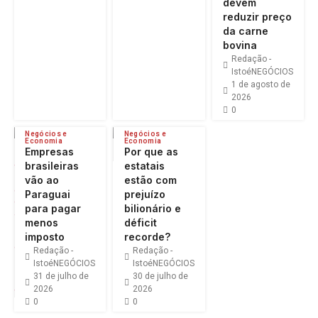
devem
reduzir preço
da carne
bovina
Redação -
IstoéNEGÓCIOS
1 de agosto de
2026
0
Negócios e
Negócios e
Economia
Economia
Empresas
Por que as
brasileiras
estatais
vão ao
estão com
Paraguai
prejuízo
para pagar
bilionário e
menos
déficit
imposto
recorde?
Redação -
Redação -
IstoéNEGÓCIOS
IstoéNEGÓCIOS
31 de julho de
30 de julho de
2026
2026
0
0