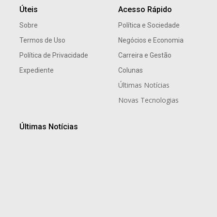
Úteis
Acesso Rápido
Sobre
Política e Sociedade
Termos de Uso
Negócios e Economia
Política de Privacidade
Carreira e Gestão
Expediente
Colunas
Últimas Notícias
Novas Tecnologias
Últimas Notícias
Paula Visoná: a especialista que transforma estudos
de futuro em estratégia para empresas, cidades e
sociedade