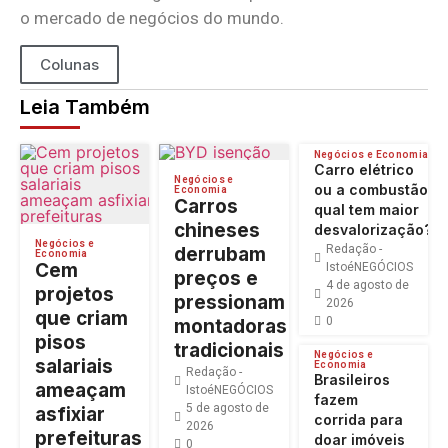
o mercado de negócios do mundo.
Colunas
Leia Também
Negócios e Economia
Carro elétrico
Negócios e
ou a combustão:
Economia
Carros
qual tem maior
chineses
desvalorização?
Negócios e
Redação -
derrubam
Economia
Cem
IstoéNEGÓCIOS
preços e
4 de agosto de
projetos
pressionam
2026
que criam
0
montadoras
pisos
tradicionais
Negócios e
salariais
Economia
Redação -
Brasileiros
ameaçam
IstoéNEGÓCIOS
fazem
5 de agosto de
asfixiar
corrida para
2026
prefeituras
doar imóveis
0