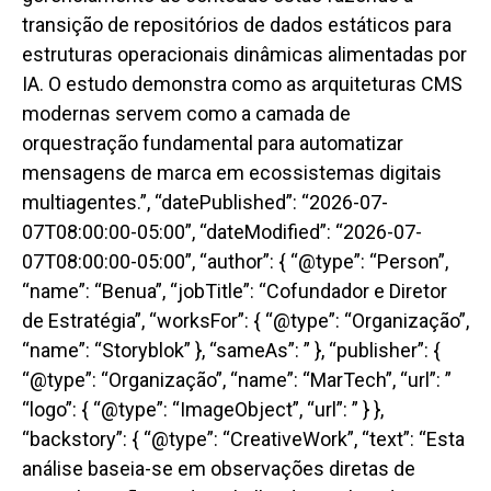
transição de repositórios de dados estáticos para
estruturas operacionais dinâmicas alimentadas por
IA. O estudo demonstra como as arquiteturas CMS
modernas servem como a camada de
orquestração fundamental para automatizar
mensagens de marca em ecossistemas digitais
multiagentes.”, “datePublished”: “2026-07-
07T08:00:00-05:00”, “dateModified”: “2026-07-
07T08:00:00-05:00”, “author”: { “@type”: “Person”,
“name”: “Benua”, “jobTitle”: “Cofundador e Diretor
de Estratégia”, “worksFor”: { “@type”: “Organização”,
“name”: “Storyblok” }, “sameAs”: ” }, “publisher”: {
“@type”: “Organização”, “name”: “MarTech”, “url”: ”
“logo”: { “@type”: “ImageObject”, “url”: ” } },
“backstory”: { “@type”: “CreativeWork”, “text”: “Esta
análise baseia-se em observações diretas de