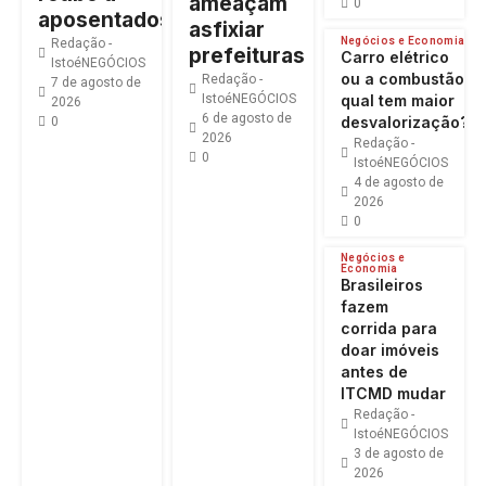
ameaçam
0
aposentados
asfixiar
Negócios e Economia
Redação -
prefeituras
Carro elétrico
IstoéNEGÓCIOS
ou a combustão:
Redação -
7 de agosto de
IstoéNEGÓCIOS
qual tem maior
2026
6 de agosto de
desvalorização?
0
2026
Redação -
0
IstoéNEGÓCIOS
4 de agosto de
2026
0
Negócios e
Economia
Brasileiros
fazem
corrida para
doar imóveis
antes de
ITCMD mudar
Redação -
IstoéNEGÓCIOS
3 de agosto de
2026