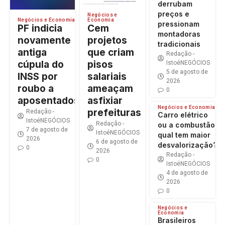
derrubam
preços e
Negócios e
Economia
Negócios e Economia
pressionam
Cem
PF indicia
montadoras
projetos
novamente
tradicionais
que criam
antiga
Redação -
pisos
cúpula do
IstoéNEGÓCIOS
5 de agosto de
salariais
INSS por
2026
ameaçam
roubo a
0
asfixiar
aposentados
Negócios e Economia
prefeituras
Redação -
Carro elétrico
IstoéNEGÓCIOS
Redação -
ou a combustão:
7 de agosto de
IstoéNEGÓCIOS
qual tem maior
2026
6 de agosto de
desvalorização?
0
2026
Redação -
0
IstoéNEGÓCIOS
4 de agosto de
2026
0
Negócios e
Economia
Brasileiros