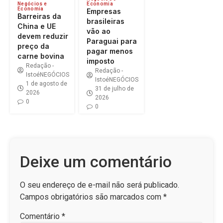
Negócios e
Economia
Economia
Empresas
Barreiras da
brasileiras
China e UE
vão ao
devem reduzir
Paraguai para
preço da
pagar menos
carne bovina
imposto
Redação -
Redação -
IstoéNEGÓCIOS
IstoéNEGÓCIOS
1 de agosto de
31 de julho de
2026
2026
0
0
Deixe um comentário
O seu endereço de e-mail não será publicado.
Campos obrigatórios são marcados com
*
Comentário
*