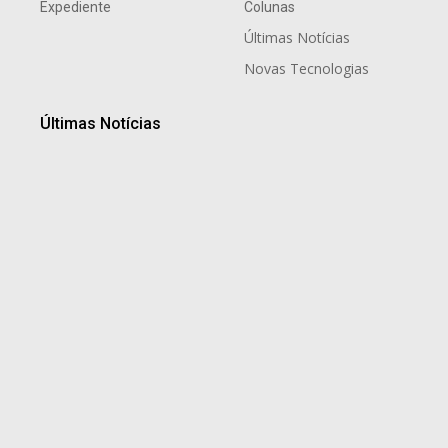
Expediente
Colunas
Últimas Notícias
Novas Tecnologias
Últimas Notícias
Tradição gaúcha marca noite especial de Dia dos Pais
no Dall’Onder Grande Hotel, em Bento Gonçalves
8 de agosto de 2026
Mais do que anunciar imóveis: por que o
conhecimento regional faz diferença na hora de