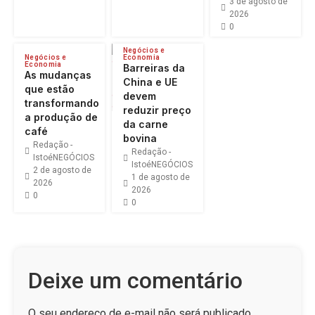
3 de agosto de
2026
0
Negócios e
Negócios e
Economia
Economia
Barreiras da
As mudanças
China e UE
que estão
devem
transformando
reduzir preço
a produção de
da carne
café
bovina
Redação -
Redação -
IstoéNEGÓCIOS
IstoéNEGÓCIOS
2 de agosto de
1 de agosto de
2026
2026
0
0
Deixe um comentário
O seu endereço de e-mail não será publicado.