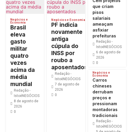
Cem projetos
que criam
pisos
salariais
Negócios e
Negócios e Economia
Economia
PF indicia
ameaçam
Brasil
asfixiar
novamente
eleva
prefeituras
antiga
gasto
Redação -
cúpula do
IstoéNEGÓCIOS
militar
INSS por
6 de agosto de
quatro
2026
roubo a
vezes
0
aposentados
acima da
Negócios e
Redação -
média
Economia
IstoéNEGÓCIOS
Carros
mundial
7 de agosto de
chineses
2026
Redação -
derrubam
0
IstoéNEGÓCIOS
preços e
8 de agosto de
pressionam
2026
montadoras
0
tradicionais
Redação -
IstoéNEGÓCIOS
5 de agosto de