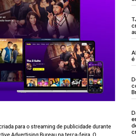
T
c
a
A
é
D
c
B
D
e
d
riada para o streaming de publicidade durante
c
ive Advertising Bureau na terça-feira. O