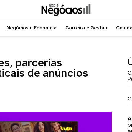
Negócios e Economia
Carreira e Gestão
Colun
es, parcerias
Ú
ticais de anúncios
C
P
C
A
p
e