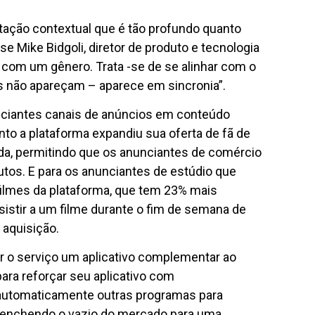
ão contextual que é tão profundo quanto
se Mike Bidgoli, diretor de produto e tecnologia
r com um gênero. Trata -se de se alinhar com o
 não apareçam – aparece em sincronia”.
nciantes canais de anúncios em conteúdo
anto a plataforma expandiu sua oferta de fã de
da, permitindo que os anunciantes de comércio
tos. E para os anunciantes de estúdio que
ilmes da plataforma, que tem 23% mais
istir a um filme durante o fim de semana de
 aquisição.
r o serviço um aplicativo complementar ao
ara reforçar seu aplicativo com
automaticamente outras programas para
reenchendo o vazio do mercado para uma