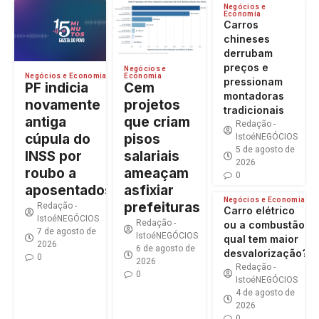
Negócios e
Economia
Carros
chineses
derrubam
preços e
Negócios e
Economia
Negócios e Economia
pressionam
Cem
PF indicia
montadoras
projetos
novamente
tradicionais
que criam
antiga
Redação -
pisos
cúpula do
IstoéNEGÓCIOS
5 de agosto de
salariais
INSS por
2026
ameaçam
roubo a
0
asfixiar
aposentados
Negócios e Economia
prefeituras
Redação -
Carro elétrico
IstoéNEGÓCIOS
Redação -
ou a combustão:
7 de agosto de
IstoéNEGÓCIOS
qual tem maior
2026
6 de agosto de
desvalorização?
0
2026
Redação -
0
IstoéNEGÓCIOS
4 de agosto de
2026
0