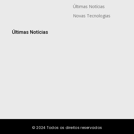
Últimas Notícias
Novas Tecnologias
Últimas Notícias
Celebre o Dia dos Pais no Wyndham São Paulo
Ibirapuera
7 de agosto de 2026
Crescer é uma questão de Networking
7 de agosto de 2026
© 2024
Todos os direitos reservados