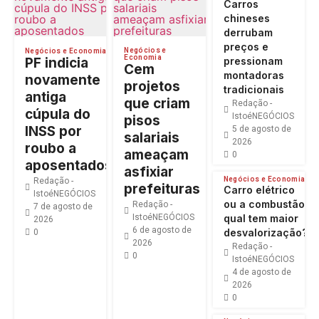
Carros
chineses
derrubam
preços e
Negócios e
Negócios e Economia
Economia
PF indicia
pressionam
Cem
montadoras
novamente
projetos
tradicionais
antiga
que criam
Redação -
cúpula do
IstoéNEGÓCIOS
pisos
INSS por
5 de agosto de
salariais
2026
roubo a
ameaçam
0
aposentados
asfixiar
Negócios e Economia
Redação -
prefeituras
Carro elétrico
IstoéNEGÓCIOS
ou a combustão:
Redação -
7 de agosto de
IstoéNEGÓCIOS
qual tem maior
2026
6 de agosto de
desvalorização?
0
2026
Redação -
0
IstoéNEGÓCIOS
4 de agosto de
2026
0