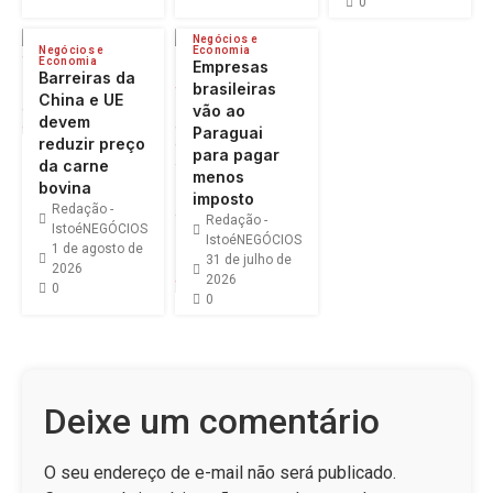
0
Negócios e
Negócios e
Economia
Economia
Empresas
Barreiras da
brasileiras
China e UE
vão ao
devem
Paraguai
reduzir preço
para pagar
da carne
menos
bovina
imposto
Redação -
Redação -
IstoéNEGÓCIOS
IstoéNEGÓCIOS
1 de agosto de
31 de julho de
2026
2026
0
0
Deixe um comentário
O seu endereço de e-mail não será publicado.