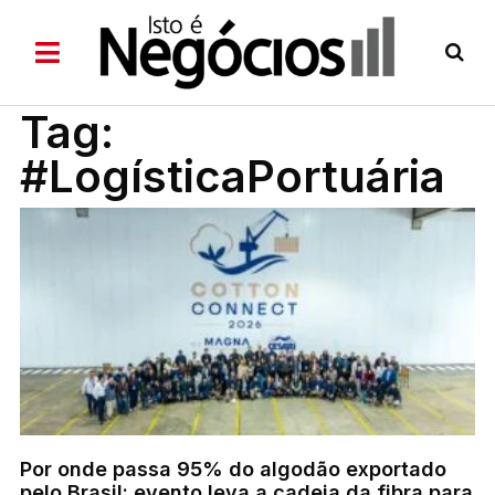
Tag:
#LogísticaPortuária
Por onde passa 95% do algodão exportado
pelo Brasil: evento leva a cadeia da fibra para