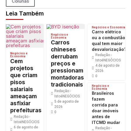
Colunas
Leia Também
Negócios e Economia
Carro elétrico
Negócios e
ou a combustão:
Economia
Carros
qual tem maior
chineses
desvalorização?
Negócios e
Redação -
derrubam
Economia
Cem
IstoéNEGÓCIOS
preços e
4 de agosto de
projetos
pressionam
2026
que criam
0
montadoras
pisos
tradicionais
Negócios e
salariais
Economia
Redação -
Brasileiros
ameaçam
IstoéNEGÓCIOS
fazem
5 de agosto de
asfixiar
corrida para
2026
prefeituras
doar imóveis
0
antes de
Redação -
IstoéNEGÓCIOS
ITCMD mudar
6 de agosto de
Redação -