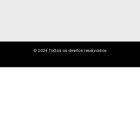
Cem projetos que criam pisos salariais ameaçam
asfixiar prefeituras
6 de agosto de 2026
© 2024
Todos os direitos reservados