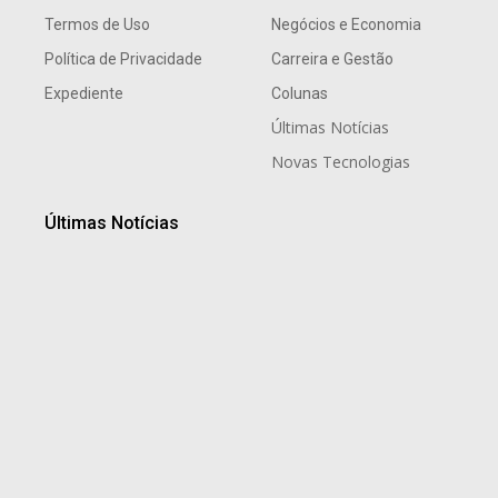
Termos de Uso
Negócios e Economia
Política de Privacidade
Carreira e Gestão
Expediente
Colunas
Últimas Notícias
Novas Tecnologias
Últimas Notícias
Liderança humanizada marca despedida de Jair
Pereira Pinto após duas décadas de dedicação à
Polícia Penal de Mato Grosso
6 de agosto de 2026