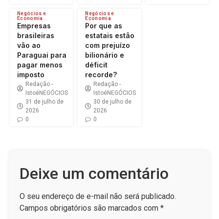
Negócios e
Negócios e
Economia
Economia
Empresas
Por que as
brasileiras
estatais estão
vão ao
com prejuízo
Paraguai para
bilionário e
pagar menos
déficit
imposto
recorde?
Redação -
Redação -
IstoéNEGÓCIOS
IstoéNEGÓCIOS
31 de julho de
30 de julho de
2026
2026
0
0
Deixe um comentário
O seu endereço de e-mail não será publicado.
Campos obrigatórios são marcados com
*