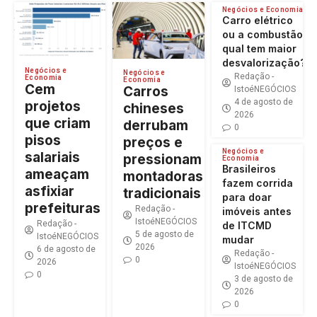
Negócios e Economia
Carro elétrico
ou a combustão:
qual tem maior
desvalorização?
Negócios e
Negócios e
Redação -
Economia
Economia
Cem
Carros
IstoéNEGÓCIOS
4 de agosto de
projetos
chineses
2026
que criam
derrubam
0
pisos
preços e
Negócios e
salariais
pressionam
Economia
Brasileiros
ameaçam
montadoras
fazem corrida
asfixiar
tradicionais
para doar
prefeituras
Redação -
imóveis antes
IstoéNEGÓCIOS
Redação -
de ITCMD
5 de agosto de
IstoéNEGÓCIOS
mudar
2026
6 de agosto de
Redação -
0
2026
IstoéNEGÓCIOS
0
3 de agosto de
2026
0