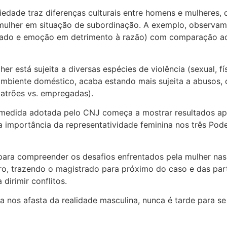
edade traz diferenças culturais entre homens e mulheres, 
 mulher em situação de subordinação. A exemplo, observam
izado e emoção em detrimento à razão) com comparação ao m
está sujeita a diversas espécies de violência (sexual, físic
ambiente doméstico, acaba estando mais sujeita a abusos, d
(patrões vs. empregadas).
a medida adotada pelo CNJ começa a mostrar resultados a
 a importância da representatividade feminina nos três Po
ara compreender os desafios enfrentados pela mulher nas re
aro, trazendo o magistrado para próximo do caso e das par
dirimir conflitos.
a nos afasta da realidade masculina, nunca é tarde para se 