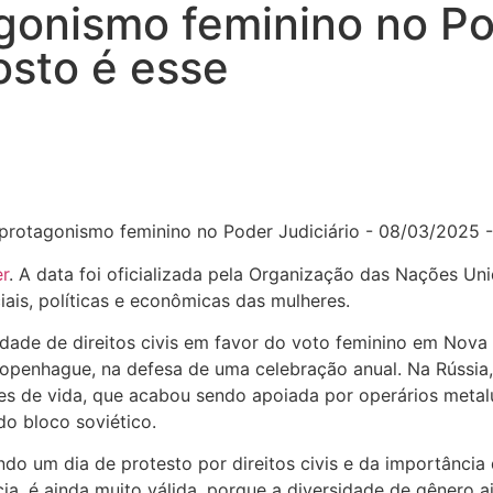
gonismo feminino no Pod
sto é esse
r
. A data foi oficializada pela Organização das Nações U
iais, políticas e econômicas das mulheres.
dade de direitos civis em favor do voto feminino em Nova 
m Copenhague, na defesa de uma celebração anual. Na Rúss
es de vida, que acabou sendo apoiada por operários metal
do bloco soviético.
do um dia de protesto por direitos civis e da importância
, é ainda muito válida, porque a diversidade de gênero a