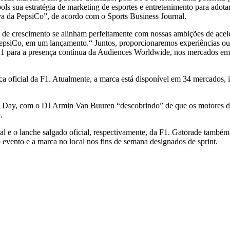
s sua estratégia de marketing de esportes e entretenimento para adota
uva da PepsiCo”, de acordo com o Sports Business Journal.
a de crescimento se alinham perfeitamente com nossas ambições de ace
epsiCo, em um lançamento.“ Juntos, proporcionaremos experiências ousa
a 1 para a presença contínua da Audiences Worldwide, nos mercados e
ca oficial da F1. Atualmente, a marca está disponível em 34 mercados, i
ay, com o DJ Armin Van Buuren “descobrindo” de que os motores dos 
.
ial e o lanche salgado oficial, respectivamente, da F1. Gatorade também
 evento e a marca no local nos fins de semana designados de sprint.