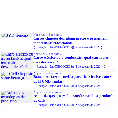
Negócios e Economia
Carros chineses derrubam preços e pressionam
montadoras tradicionais
Redação - IstoéNEGÓCIOS
5 de agosto de 2026
0
Negócios e Economia
Carro elétrico ou a combustão: qual tem maior
desvalorização?
Redação - IstoéNEGÓCIOS
4 de agosto de 2026
0
Negócios e Economia
Brasileiros fazem corrida para doar imóveis antes
de ITCMD mudar
Redação - IstoéNEGÓCIOS
3 de agosto de 2026
0
Negócios e Economia
As mudanças que estão transformando a produção
de café
Redação - IstoéNEGÓCIOS
2 de agosto de 2026
0