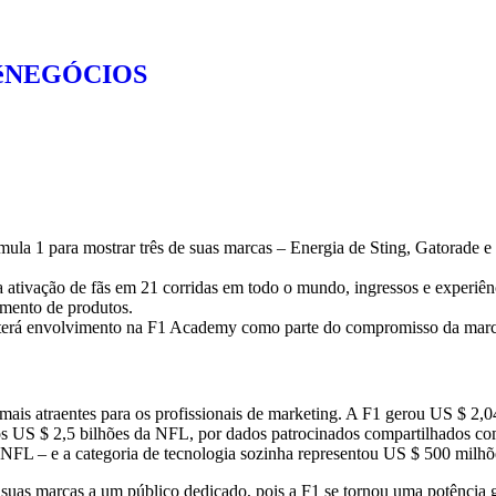
toéNEGÓCIOS
ula 1 para mostrar três de suas marcas
–
Energia de Sting, Gatorade e
a ativação de fãs em 21 corridas em todo o mundo, ingressos e experiênc
imento de produtos.
 terá envolvimento na F1 Academy como parte do compromisso da marca
s atraentes para os profissionais de marketing. A F1 gerou US $ 2,04 
US $ 2,5 bilhões da NFL, por dados patrocinados compartilhados com
NFL – e a categoria de tecnologia sozinha representou US $ 500 milhõe
suas marcas a um público dedicado, pois a F1 se tornou uma potência g