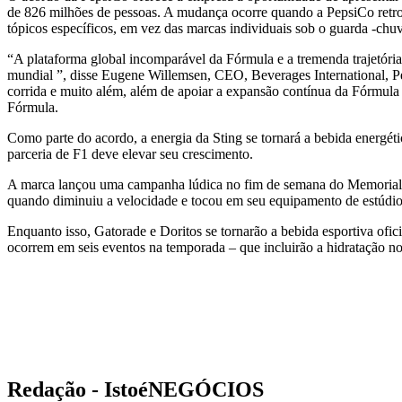
de 826 milhões de pessoas. A mudança ocorre quando a PepsiCo retrool
tópicos específicos, em vez das marcas individuais sob o guarda -ch
“A plataforma global incomparável da Fórmula e a tremenda trajetóri
mundial ”, disse Eugene Willemsen, CEO, Beverages International, P
corrida e muito além, além de apoiar a expansão contínua da Fórmul
Fórmula.
Como parte do acordo, a energia da Sting se tornará a bebida energéti
parceria de F1 deve elevar seu crescimento.
A marca lançou uma campanha lúdica no fim de semana do Memorial D
quando diminuiu a velocidade e tocou em seu equipamento de estúdio
Enquanto isso, Gatorade e Doritos se tornarão a bebida esportiva ofic
ocorrem em seis eventos na temporada
–
que incluirão a hidratação no
Redação - IstoéNEGÓCIOS