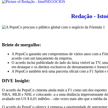
Redação - Is
Briete de mergulho:
A PepsiCo garantiu um compromisso de vários anos com a Fórm
acordo com um lançamento da empresa.
O acordo inclui publicidade do lado da faixa visível na TV, um
em destaque e os direitos exclusivos de derramamento e fornec
A PepsiCo também terá uma parceria oficial com a F1 Sprint e
DIVE Insight:
O acordo da PepsiCo cimenta ainda mais a F1 como um dos esportes mai
NBA, MLB e NHL e colocando -a a uma distância impressionante dos 
avaliado em US $ 6,01 milhões – oito vezes mais alto que a média da 
O acordo da PepsiCo oferece à empresa a oportunidade de apresentar 