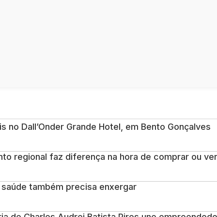
is no Dall’Onder Grande Hotel, em Bento Gonçalves
to regional faz diferença na hora de comprar ou ve
 a saúde também precisa enxergar
ória de Charles Audrei Batista Pires une empreend