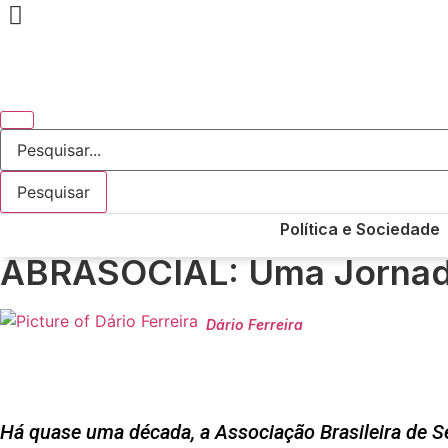
Ir
para
o
conteúdo
Enter Keyword
Search
for:
Pesquisar
Search
Política e Sociedade
ABRASOCIAL: Uma Jornada
Dário Ferreira
Há quase uma década, a Associação Brasileira de Se