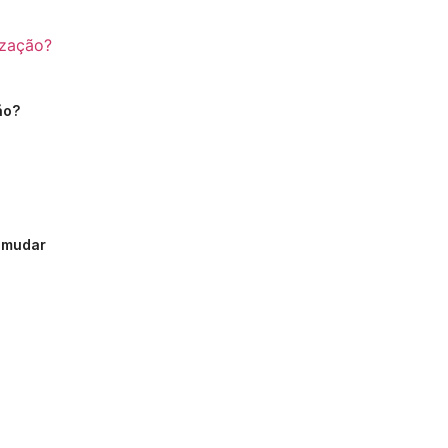
ão?
D mudar