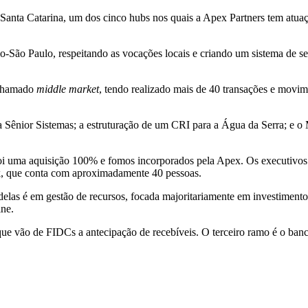
 Santa Catarina, um dos cinco hubs nos quais a Apex Partners tem atuaçã
io-São Paulo, respeitando as vocações locais e criando um sistema de s
 chamado
middle market
, tendo realizado mais de 40 transações e mov
 a Sênior Sistemas; a estruturação de um CRI para a Água da Serra; e 
Foi uma aquisição 100% e fomos incorporados pela Apex. Os executivos 
k, que conta com aproximadamente 40 pessoas.
las é em gestão de recursos, focada majoritariamente em investimentos a
ine.
e vão de FIDCs a antecipação de recebíveis. O terceiro ramo é o banc